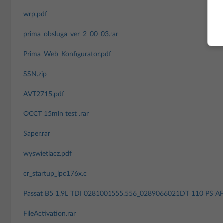
wrp.pdf
prima_obsluga_ver_2_00_03.rar
Prima_Web_Konfigurator.pdf
SSN.zip
AVT2715.pdf
OCCT 15min test .rar
Saper.rar
wyswietlacz.pdf
cr_startup_lpc176x.c
Passat B5 1,9L TDI 0281001555.556_0289066021DT 110 PS AF
FileActivation.rar