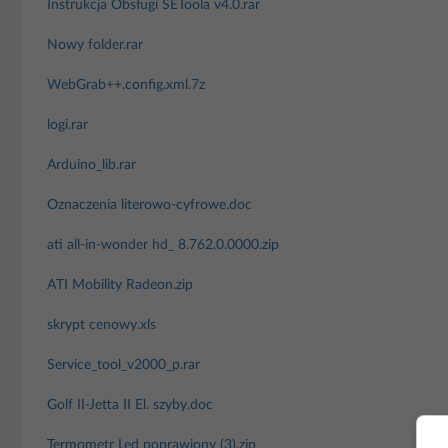
Instrukcja Obsługi SEToola v4.0.rar
Nowy folder.rar
WebGrab++.config.xml.7z
logi.rar
Arduino_lib.rar
Oznaczenia literowo-cyfrowe.doc
ati all-in-wonder hd_ 8.762.0.0000.zip
ATI Mobility Radeon.zip
skrypt cenowy.xls
Service_tool_v2000_p.rar
Golf II-Jetta II El. szyby.doc
Termometr Led poprawiony (3).zip