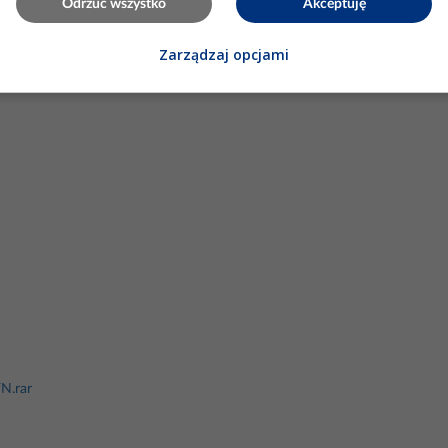
Odrzuć wszystko
Akceptuję
Zarządzaj opcjami
N.rar