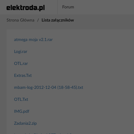
Forum
Strona Główna
/
Lista załączników
atmega moja v2.1.rar
Logi.rar
OTL.rar
Extras.Txt
mbam-log-2012-12-04 (18-58-45).txt
OTL.Txt
IMG.pdf
Zadania2.zip