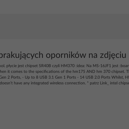
brakujących oporników na zdjęciu
 płycie jest chipset SR40B czyli HM370 :idea: Na MS-16JF1 jest :boardv
en it comes to the specifications of the hm175 AND hm 370 chipset. They
Gen 2 Ports, - Up to 8 USB 3.1 Gen 1 Ports - 14 USB 2.0 Ports Whilst, 
esn’t have any integrated wireless connection. * patrz Link_ intel chips