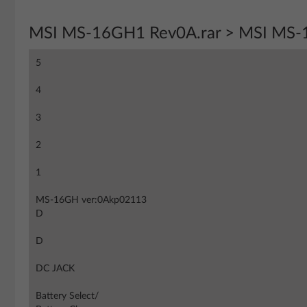
MSI MS-16GH1 Rev0A.rar > MSI MS-
5
4
3
2
1
MS-16GH ver:0Akp02113
D
D
DC JACK
Battery Select/