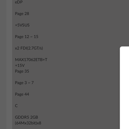
eDP
Page 28
+5VSUS
Page 12 ~ 15
x2 FDI(2.7GT/s)
MAX17062ETB+T
+15V
Page 35
Page 3 ~ 7
Page 44
C
GDDR5 2GB
(64Mx32bit)x8