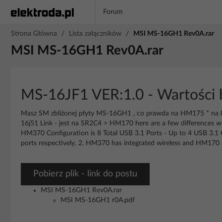
Forum
Strona Główna
/
Lista załączników
/
MSI MS-16GH1 Rev0A.rar
MSI MS-16GH1 Rev0A.rar
MS-16JF1 VER:1.0 - Wartości 
Masz SM zbliżonej płyty MS-16GH1 , co prawda na HM175 * na kol.
16j51 Link - jest na SR2C4 > HM170 here are a few differences wh
HM370 Configuration is 8 Total USB 3.1 Ports - Up to 4 USB 3.1 
ports respectively. 2. HM370 has integrated wireless and HM170 do
Pobierz plik - link do postu
MSI MS-16GH1 Rev0A.rar
MSI MS-16GH1 r0A.pdf