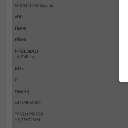
GT2/GT1 HD Graphic
eDP
HDMI
HDMI
MP2138DQT
+1_5VRUN
RJ45
C
Page 43
x4 DMI(5GB/s)
TPS51125RGER
+1_35VDIMM