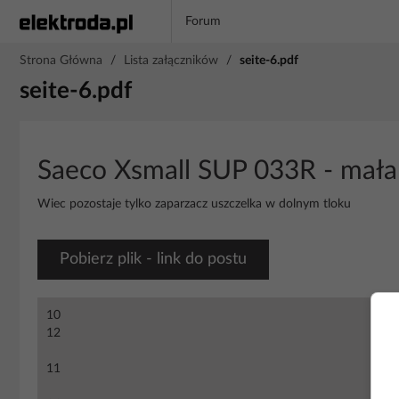
Forum
Strona Główna
/
Lista załączników
/
seite-6.pdf
seite-6.pdf
Saeco Xsmall SUP 033R - mała i
Wiec pozostaje tylko zaparzacz uszczelka w dolnym tloku
Pobierz plik - link do postu
10
12
11